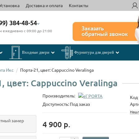
Установка
Доставка и оплата
Контакты
99) 384-48-54
м ежедневно с 09:00 до 21:00
Входные двери
Фурнитура для дверей
та Икс
Порта-21, цвет: Cappuccino Veralinga
 цвет: Cappuccino Veralinga
Производитель:
Код 
Доступность: Под заказ
Арти
Нашл
тный замер
4 900 р.