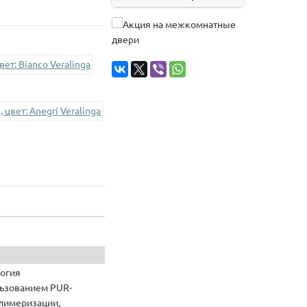
огия
льзованием PUR-
лимеризации,