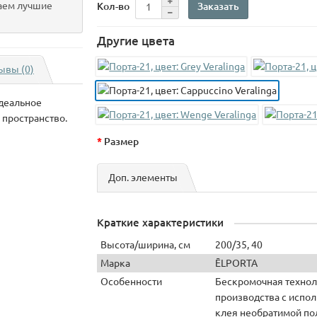
аем лучшие
Заказать
Кол-во
Другие цвета
ывы (0)
идеальное
 пространство.
Размер
Доп. элементы
Краткие характеристики
Высота/ширина, см
200/35, 40
Марка
ĒLPORTA
Особенности
Бескромочная технол
производства с испо
клея необратимой по