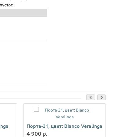
пустот.
inga
Порта-21, цвет: Bianco Veralinga
Порта-21
4 900 р.
4 900 р.