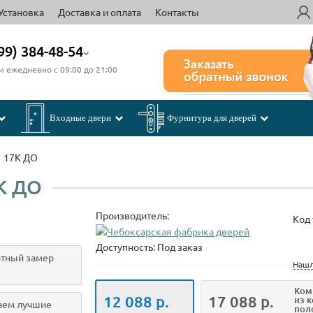
Установка
Доставка и оплата
Контакты
99) 384-48-54
м ежедневно с 09:00 до 21:00
Входные двери
Фурнитура для дверей
17К ДО
К ДО
Производитель:
Код 
Доступность: Под заказ
тный замер
Нашл
Ком
12 088 р.
17 088 р.
из 
аем лучшие
пол