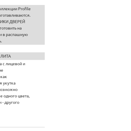
ллекции Profile
изготавливаются.
РИКИ ДВЕРЕЙ
отовить на
и в распашную
.
ЭЛИТА
а с лицевой и
не
 как
я укутка
Возможно
е одного цвета,
 - другого