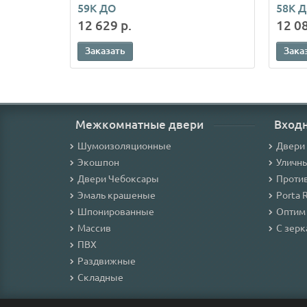
59К ДО
58К 
12 629 р.
12 08
Заказать
Зака
Межкомнатные двери
Вход
Шумоизоляционные
Двери
Экошпон
Уличн
Двери Чебоксары
Проти
Эмаль крашеные
Porta 
Шпонированные
Оптим
Массив
С зер
ПВХ
Раздвижные
Складные