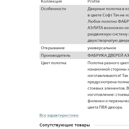
Коллекция
Profile
Особенности
Дверные полотна в ко
в цвете Софт Тач не 
Любое полотно ФАБ
АЭЛИТА возможно изг
раздвижную систему 
двухстворчатую дверь
Открывание
универсальное
Производитель
ФАБРИКА ДВЕРЕЙ А
Цвет полотна
Полотна разного цвет
изнаночной стороны 
изготавливаются! Так
предусмотрена полна
стоевых элементов. 
изготовление: стоевы
филенки и перемычки
цвета ПВХ-декора.
Все характеристики
Сопутствующие товары