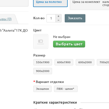
Цена за полотно
Цена за комплект
нал
сто
Заказать
Кол-во
ывы (0)
Цвет
й "Аэлита"17К ДО
Не выбран
Выбрать цвет
Размер
550x1900
600х1900
600х2000
700х2
900х2000
Вариант отделки
Экошпон
ПВХ - шпон*
Краткие характеристики