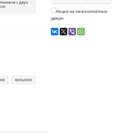
ичников с двух
рон.
000
800х2000