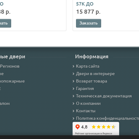
ДО
57К ДО
8 р.
15 877 р.
зать
Заказать
ные двери
Информация
 Регионов
Карта сайта
ые
Двери в интерьере
вопожарные
Возврат товара
R
Гарантия
Техническая документация
калом
О компании
Контакты
Политика конфиденциальност