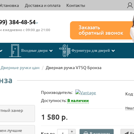
Установка
Доставка и оплата
Контакты
99) 384-48-54
м ежедневно с 09:00 до 21:00
Входные двери
Фурнитура для дверей
Дверные ручки цам
Дверная ручка V75Q Бронза
нза
Производитель:
Код 
Доступность:
В наличии
Нашл
тный замер
1 580 р.
аем лучшие
В корзину
Б
Кол-во