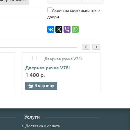
Дверная ручка V78L
Дверная
1 400 р.
1 400 р.
В корзину
В кор
Услуги
Доставка и оплата