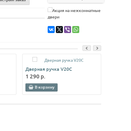
Дверная ручка V20C
Дверная
1 290 р.
1 290 р.
В корзину
В кор