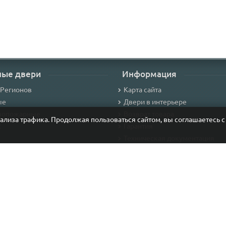
ные двери
Информация
 Регионов
Карта сайта
ые
Двери в интерьере
вопожарные
Возврат товара
нализа трафика. Продолжая пользоваться сайтом, вы соглашаетесь 
R
Гарантия
Техническая документация
калом
О компании
Контакты
Политика конфиденциальност