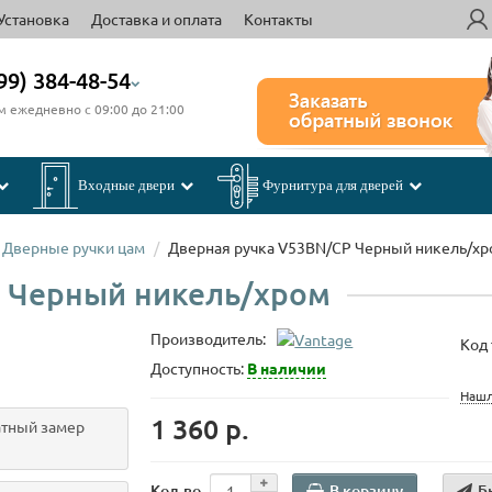
Установка
Доставка и оплата
Контакты
99) 384-48-54
м ежедневно с 09:00 до 21:00
Входные двери
Фурнитура для дверей
Дверные ручки цам
Дверная ручка V53BN/CP Черный никель/хр
P Черный никель/хром
Производитель:
Код 
Доступность:
В наличии
Нашл
1 360 р.
тный замер
В корзину
Б
Кол-во