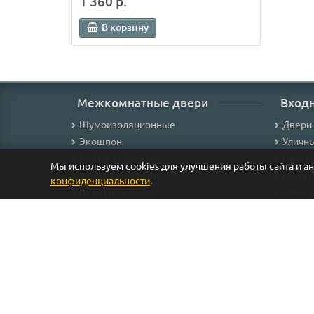
1 360 р.
В корзину
Межкомнатные двери
Вход
Шумоизоляционные
Двери
Экошпон
Уличн
Двери Чебоксары
Проти
Мы используем cookies для улучшения работы сайта и а
Эмаль крашеные
Porta 
конфиденциальности
.
Шпонированные
Оптим
Массив
С зер
ПВХ
Раздвижные
Складные