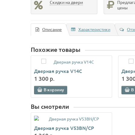
Скидки на двери
Предлаг
цены
Описание
Характеристики
Отз
Похожие товары
Дверная ручка V14C
Дверн
1 300 р.
1 300
В корзину
В
Вы смотрели
Дверная ручка V53BN/CP